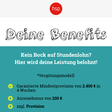
Kein Bock auf Stundenlohn?
Hier wird deine Leistung belohnt!
*Vergütungsmodell:
Garantierte Mindestprovision von
2.400 €
in
4 Wochen
Anreisebonus von
200 €
zzgl.
Provision